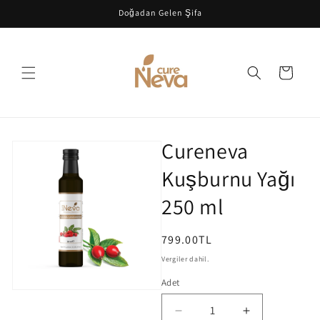
İçeriğe
Doğadan Gelen Şifa
atla
Sepet
Ürün
Cureneva
bilgisine
atla
Kuşburnu Yağı
250 ml
Normal
799.00TL
fiyat
Vergiler dahil.
Adet
Cureneva
Cureneva